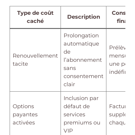
Type de coût
Conséq
Description
caché
financ
Prolongation
automatique
Prélèvem
de
Renouvellement
mensuels
l’abonnement
tacite
une péri
sans
indéfinie
consentement
clair
Inclusion par
Options
défaut de
Facturati
payantes
services
suppléme
activées
premiums ou
chaque m
VIP