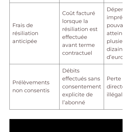
Dépense
Coût facturé
imprévu
lorsque la
Frais de
pouvant
résiliation est
résiliation
atteindre
effectuée
anticipée
plusieurs
avant terme
dizaines
contractuel
d’euros
Débits
effectués sans
Perte fin
Prélèvements
consentement
directe et
non consentis
explicite de
illégale
l’abonné