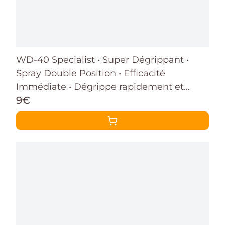
WD-40 Specialist • Super Dégrippant •
Spray Double Position • Efficacité
Immédiate • Dégrippe rapidement et
9€
facilement • Résistant à l'Eau • Compatible
Tous Métaux • 400 ML