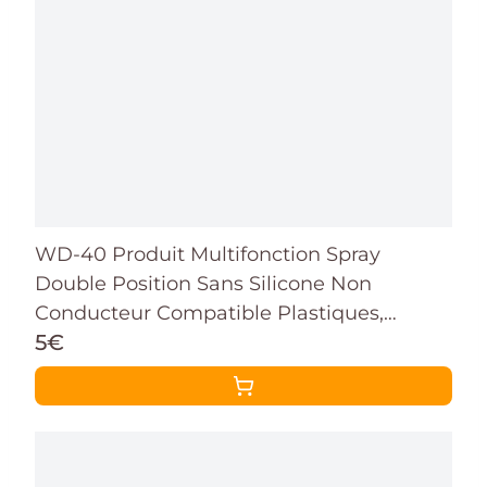
WD-40 Produit Multifonction Spray
Double Position Sans Silicone Non
Conducteur Compatible Plastiques,
5€
Caoutchoucs, Tous Métaux 200 ML