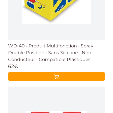
WD-40 • Produit Multifonction • Spray
Double Position • Sans Silicone • Non
Conducteur • Compatible Plastiques,
62€
Caoutchoucs, Tous Métaux