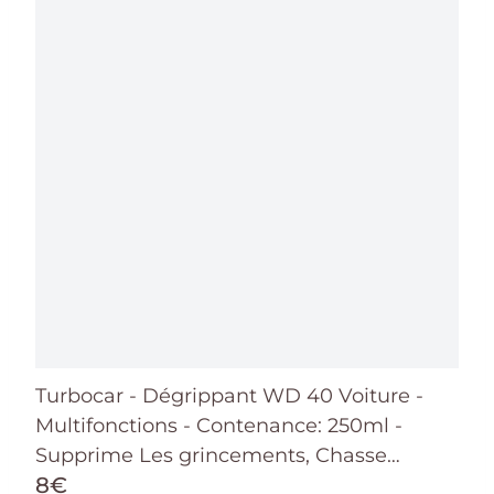
Turbocar - Dégrippant WD 40 Voiture -
Multifonctions - Contenance: 250ml -
Supprime Les grincements, Chasse
8€
l'humidité, nettoie et protège, dégrippe