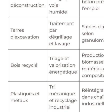
béton prêt à
déconstruction
voie
l’emploi
humide
Traitement
Sables classé
Terres
par
selon
d’excavation
dégrillage
granulométri
et lavage
Production
Triage et
biomasse et
Bois recyclé
valorisation
matériaux
énergétique
composites
Tri
Réintégratio
Plastiques et
mécanique
dans chaîne
métaux
et recyclage
industrielle
industriel