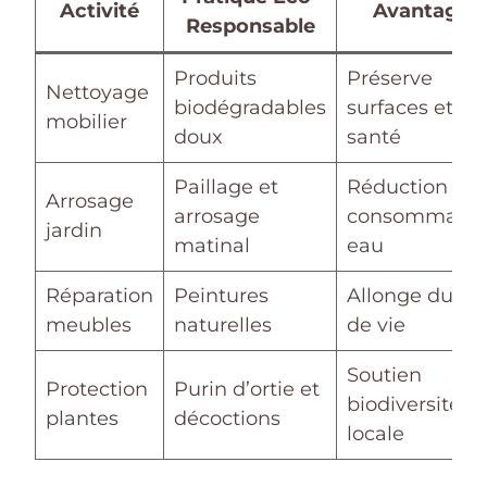
Activité
Avantage
Responsable
Produits
Préserve
Nettoyage
biodégradables
surfaces et
mobilier
doux
santé
Paillage et
Réduction
Arrosage
arrosage
consommatio
jardin
matinal
eau
Réparation
Peintures
Allonge durée
meubles
naturelles
de vie
Soutien
Protection
Purin d’ortie et
biodiversité
plantes
décoctions
locale