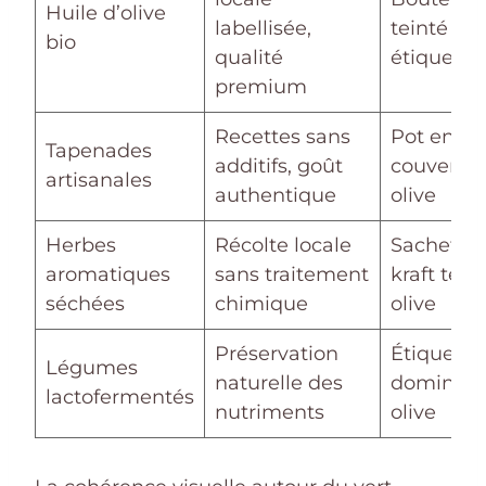
Huile d’olive
labellisée,
teinté av
bio
qualité
étiquette
premium
Recettes sans
Pot en ve
Tapenades
additifs, goût
couvercle
artisanales
authentique
olive
Herbes
Récolte locale
Sachet en
aromatiques
sans traitement
kraft tein
séchées
chimique
olive
Préservation
Étiquette
Légumes
naturelle des
dominant
lactofermentés
nutriments
olive