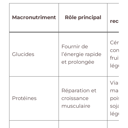
So
Macronutriment
Rôle principal
recom
Céréal
Fournir de
complè
Glucides
l’énergie rapide
fruits,
et prolongée
légum
Viande
Réparation et
maigre
Protéines
croissance
poisso
musculaire
soja,
légum