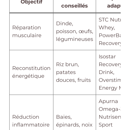
Objectif
conseillés
adaptés
STC Nutriti
Dinde,
Réparation
Whey,
poisson, œufs,
musculaire
PowerBar
légumineuses
Recovery
Isostar
Riz brun,
Recovery
Reconstitution
patates
Drink,
énergétique
douces, fruits
Overstims
Energy Mix
Apurna
Omega-3,
Réduction
Baies,
Nutrisens
inflammatoire
épinards, noix
Sport