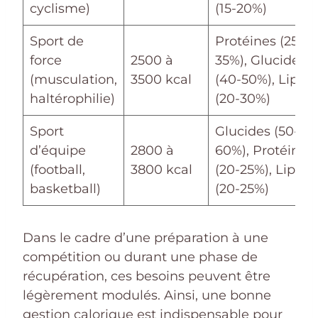
cyclisme)
(15-20%)
Sport de
Protéines (25-
force
2500 à
35%), Glucides
(musculation,
3500 kcal
(40-50%), Lipide
haltérophilie)
(20-30%)
Sport
Glucides (50-
d’équipe
2800 à
60%), Protéines
(football,
3800 kcal
(20-25%), Lipide
basketball)
(20-25%)
Dans le cadre d’une préparation à une
compétition ou durant une phase de
récupération, ces besoins peuvent être
légèrement modulés. Ainsi, une bonne
gestion calorique est indispensable pour