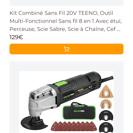
Kit Combiné Sans Fil 20V TEENO, Outil
Multi-Fonctionnel Sans fil 8 en 1 Avec étui,
Perceuse, Scie Sabre, Scie à Chaîne, Cef à
129€
Chocs, Outil Oscillant, Ponceuse Avec
Accessoires (8-IN-1)