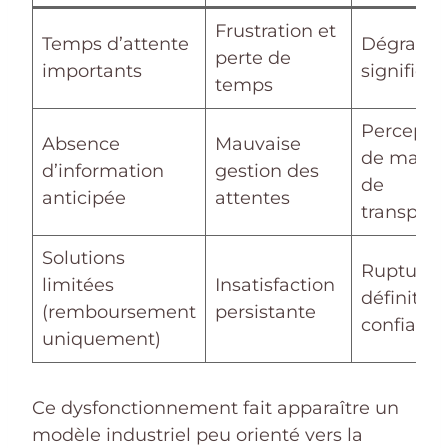
Frustration et
Temps d’attente
Dégradat
perte de
importants
significat
temps
Percepti
Absence
Mauvaise
de manq
d’information
gestion des
de
anticipée
attentes
transpar
Solutions
Rupture
limitées
Insatisfaction
définitive
(remboursement
persistante
confianc
uniquement)
Ce dysfonctionnement fait apparaître un
modèle industriel peu orienté vers la