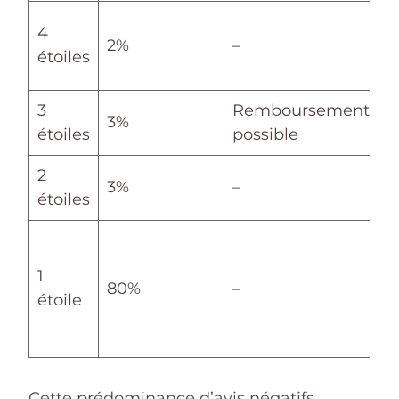
D
4
2%
–
l
étoiles
p
3
Remboursement
S
3%
étoiles
possible
m
2
N
3%
–
étoiles
d
S
f
1
80%
–
d
étoile
d
m
Cette prédominance d’avis négatifs