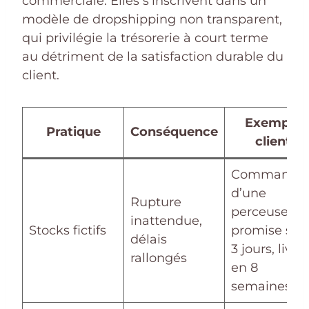
commerciale. Elles s’inscrivent dans un
modèle de dropshipping non transparent,
qui privilégie la trésorerie à court terme
au détriment de la satisfaction durable du
client.
Exemple
Pratique
Conséquence
client
Commande
d’une
Rupture
perceuse pr
inattendue,
Stocks fictifs
promise sou
délais
3 jours, livré
rallongés
en 8
semaines