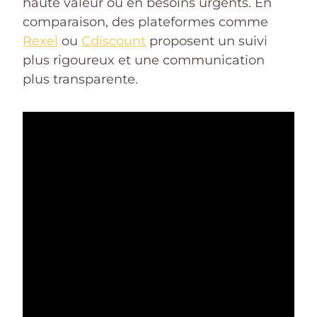
haute valeur ou en besoins urgents. En
comparaison, des plateformes comme
Rexel
ou
Cdiscount
proposent un suivi
plus rigoureux et une communication
plus transparente.