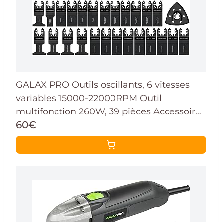
GALAX PRO Outils oscillants, 6 vitesses
variables 15000-22000RPM Outil
multifonction 260W, 39 pièces Accessoires
60€
avec lames multifonctions à fixation
rapide avec sac de transport