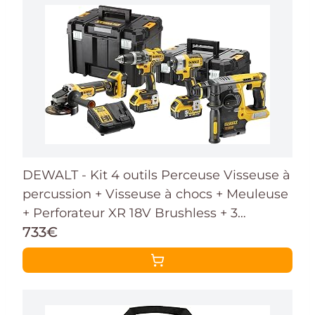
DEWALT - Kit 4 outils Perceuse Visseuse à
percussion + Visseuse à chocs + Meuleuse
+ Perforateur XR 18V Brushless + 3
733€
batteries 5Ah + 1 chargeur + 2 coffrets
TSTAK, DCK422P3T-QW