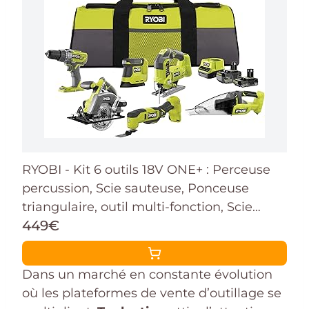
RYOBI - Kit 6 outils 18V ONE+ : Perceuse
percussion, Scie sauteuse, Ponceuse
triangulaire, outil multi-fonction, Scie
449€
circulaire, Aspirateur - batterie 1x4Ah,
1x2Ah, chargeur, sac - RCK186O-242SZL
Dans un marché en constante évolution
où les plateformes de vente d’outillage se