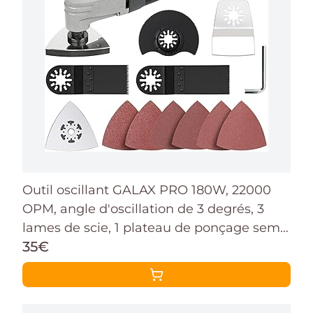
Outil oscillant GALAX PRO 180W, 22000
OPM, angle d'oscillation de 3 degrés, 3
lames de scie, 1 plateau de ponçage semi-
35€
circulaire, 6 feuilles de papier abrasif pour
le ponçage et le meulage