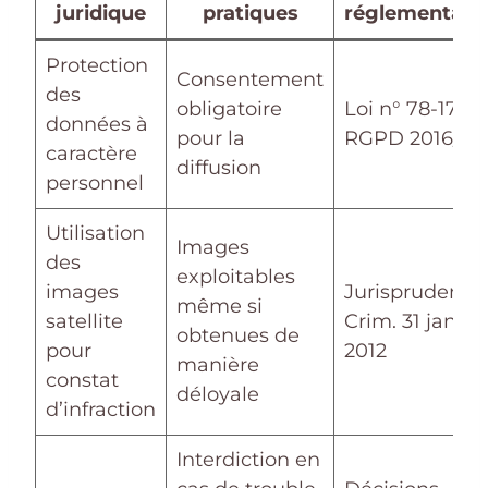
juridique
pratiques
réglementair
Protection
Consentement
des
obligatoire
Loi n° 78-17 et
données à
pour la
RGPD 2016/67
caractère
diffusion
personnel
Utilisation
Images
des
exploitables
images
Jurisprudence
même si
satellite
Crim. 31 janv.
obtenues de
pour
2012
manière
constat
déloyale
d’infraction
Interdiction en