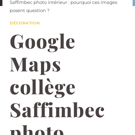
Saffimbec photo intérieur : pourquoi ces images
posent question ?
DÉCORATION
Google
Maps
collège
Saffimbec
photo