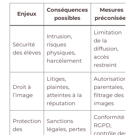
Conséquences
Mesures
Enjeux
possibles
préconisées
Limitation
Intrusion,
de la
Sécurité
risques
diffusion,
des élèves
physiques,
accès
harcèlement
restreint
Litiges,
Autorisations
Droit à
plaintes,
parentales,
l’image
atteintes à la
filtrage des
réputation
images
Conformité
Protection
Sanctions
RGPD,
des
légales, pertes
contrôle des