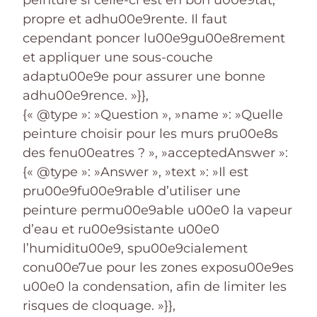
peinture si celle-ci est en bon u00e9tat,
propre et adhu00e9rente. Il faut
cependant poncer lu00e9gu00e8rement
et appliquer une sous-couche
adaptu00e9e pour assurer une bonne
adhu00e9rence. »}},
{« @type »: »Question », »name »: »Quelle
peinture choisir pour les murs pru00e8s
des fenu00eatres ? », »acceptedAnswer »:
{« @type »: »Answer », »text »: »Il est
pru00e9fu00e9rable d’utiliser une
peinture permu00e9able u00e0 la vapeur
d’eau et ru00e9sistante u00e0
l’humiditu00e9, spu00e9cialement
conu00e7ue pour les zones exposu00e9es
u00e0 la condensation, afin de limiter les
risques de cloquage. »}},