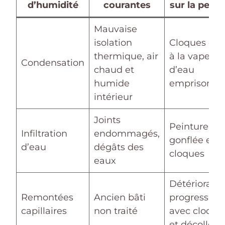
d’humidité
courantes
sur la peint
Mauvaise
isolation
Cloques du
thermique, air
à la vapeur
Condensation
chaud et
d’eau
humide
emprisonné
intérieur
Joints
Peinture
Infiltration
endommagés,
gonflée et
d’eau
dégâts des
cloques
eaux
Détérioratio
Remontées
Ancien bâti
progressive
capillaires
non traité
avec cloque
et décollem