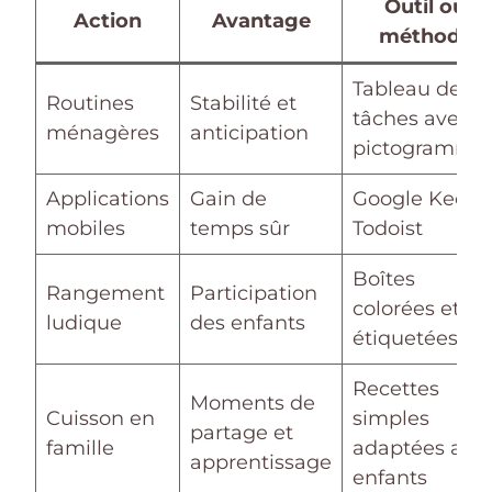
Outil ou
Action
Avantage
méthode
Tableau des
Routines
Stabilité et
tâches avec
ménagères
anticipation
pictogramme
Applications
Gain de
Google Keep,
mobiles
temps sûr
Todoist
Boîtes
Rangement
Participation
colorées et
ludique
des enfants
étiquetées
Recettes
Moments de
Cuisson en
simples
partage et
famille
adaptées aux
apprentissage
enfants