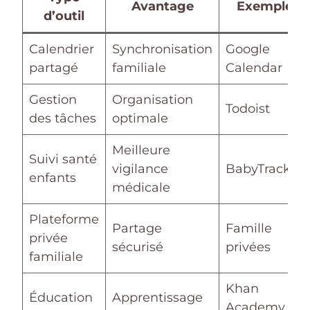
Avantage
Exemple
d’outil
Calendrier
Synchronisation
Google
partagé
familiale
Calendar
Gestion
Organisation
Todoist
des tâches
optimale
Meilleure
Suivi santé
vigilance
BabyTracker
enfants
médicale
Plateforme
Partage
Famille
privée
sécurisé
privées
familiale
Khan
Éducation
Apprentissage
Academy