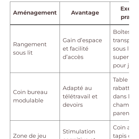
Exemp
Aménagement
Avantage
pratiq
Boîtes
Gain d’espace
transpar
Rangement
et facilité
sous lits
sous lit
d’accès
superpos
pour joue
Table
Adapté au
rabattabl
Coin bureau
télétravail et
dans la
modulable
devoirs
chambre
parental
Coin ave
Stimulation
Zone de jeu
tapis col