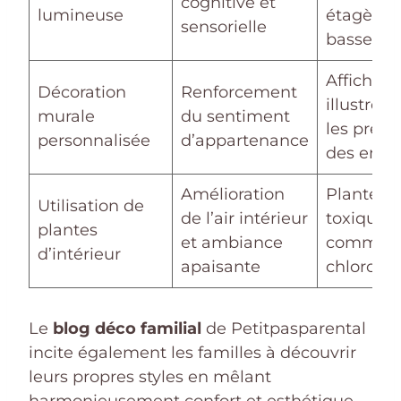
cognitive et
lumineuse
étagères
sensorielle
basses
Affiches
Décoration
Renforcement
illustrée
murale
du sentiment
les prén
personnalisée
d’appartenance
des enfa
Amélioration
Plantes 
Utilisation de
de l’air intérieur
toxiques
plantes
et ambiance
comme l
d’intérieur
apaisante
chlorop
Le
blog déco familial
de Petitpasparental
incite également les familles à découvrir
leurs propres styles en mêlant
harmonieusement confort et esthétique.