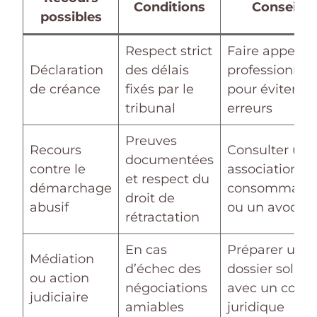
Conditions
Conseils
possibles
Respect strict
Faire appel à
Déclaration
des délais
professionnel
de créance
fixés par le
pour éviter le
tribunal
erreurs
Preuves
Recours
Consulter une
documentées
contre le
association d
et respect du
démarchage
consommateu
droit de
abusif
ou un avocat
rétractation
En cas
Préparer un
Médiation
d’échec des
dossier solide
ou action
négociations
avec un conse
judiciaire
amiables
juridique