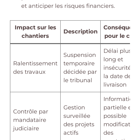
et anticiper les risques financiers.
Impact sur les
Conséquenc
Description
chantiers
pour le clien
Délai plus
Suspension
long et
Ralentissement
temporaire
insécurité su
des travaux
décidée par
la date de
le tribunal
livraison
Information
Gestion
partielle et
Contrôle par
surveillée
possible
mandataire
des projets
modification
judiciaire
actifs
des