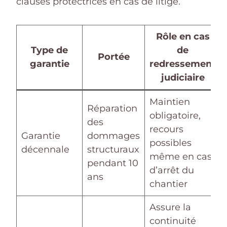
clauses protectrices en cas de litige.
Rôle en cas
Type de
de
Portée
garantie
redressement
judiciaire
Maintien
Réparation
obligatoire,
des
recours
Garantie
dommages
possibles
décennale
structuraux
même en cas
pendant 10
d’arrêt du
ans
chantier
Assure la
continuité