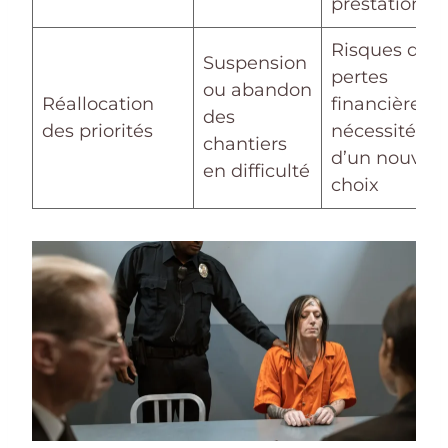
prestations
Risques de
Suspension
pertes
ou abandon
Réallocation
financières 
des
des priorités
nécessité
chantiers
d’un nouvea
en difficulté
choix