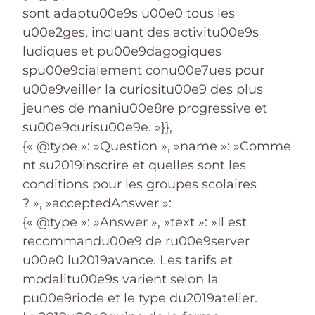
sont adaptu00e9s u00e0 tous les
u00e2ges, incluant des activitu00e9s
ludiques et pu00e9dagogiques
spu00e9cialement conu00e7ues pour
u00e9veiller la curiositu00e9 des plus
jeunes de maniu00e8re progressive et
su00e9curisu00e9e. »}},
{« @type »: »Question », »name »: »Comme
nt su2019inscrire et quelles sont les
conditions pour les groupes scolaires
? », »acceptedAnswer »:
{« @type »: »Answer », »text »: »Il est
recommandu00e9 de ru00e9server
u00e0 lu2019avance. Les tarifs et
modalitu00e9s varient selon la
pu00e9riode et le type du2019atelier.