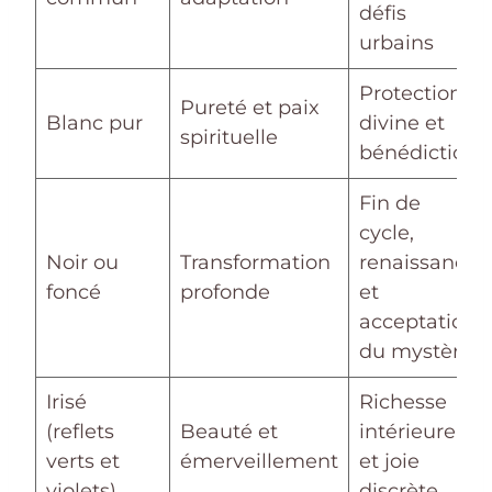
défis
urbains
Protection
Pureté et paix
Blanc pur
divine et
spirituelle
bénédiction
Fin de
cycle,
Noir ou
Transformation
renaissance
foncé
profonde
et
acceptation
du mystère
Irisé
Richesse
(reflets
Beauté et
intérieure
verts et
émerveillement
et joie
violets)
discrète