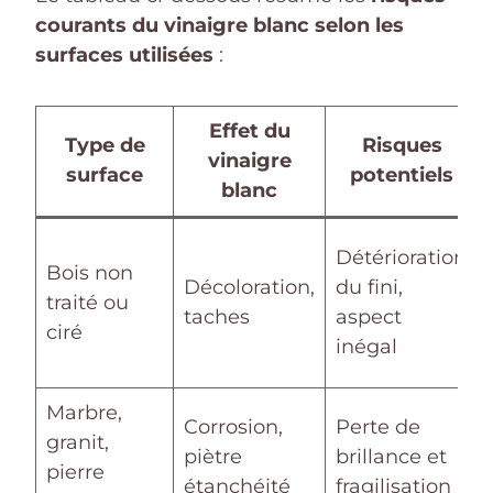
courants du vinaigre blanc selon les
surfaces utilisées
:
Effet du
Type de
Risques
vinaigre
surface
potentiels
blanc
Détérioration
Bois non
Décoloration,
du fini,
traité ou
taches
aspect
ciré
inégal
Marbre,
Corrosion,
Perte de
granit,
piètre
brillance et
pierre
étanchéité
fragilisation