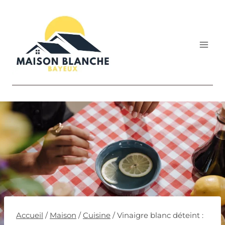
Aller
au
contenu
Accueil
/
Maison
/
Cuisine
/
Vinaigre blanc déteint :