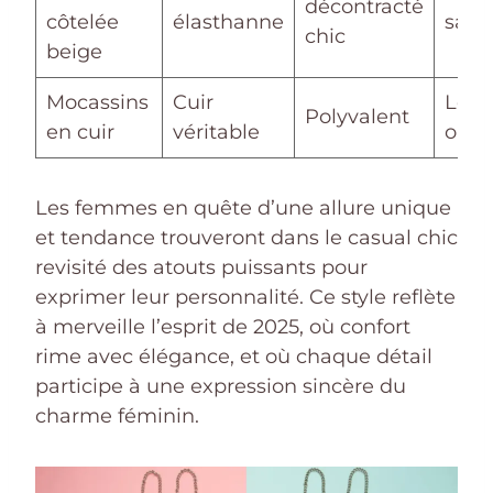
décontracté
côtelée
élasthanne
sac 
chic
beige
Mocassins
Cuir
Look
Polyvalent
en cuir
véritable
ou b
Les femmes en quête d’une allure unique
et tendance trouveront dans le casual chic
revisité des atouts puissants pour
exprimer leur personnalité. Ce style reflète
à merveille l’esprit de 2025, où confort
rime avec élégance, et où chaque détail
participe à une expression sincère du
charme féminin.