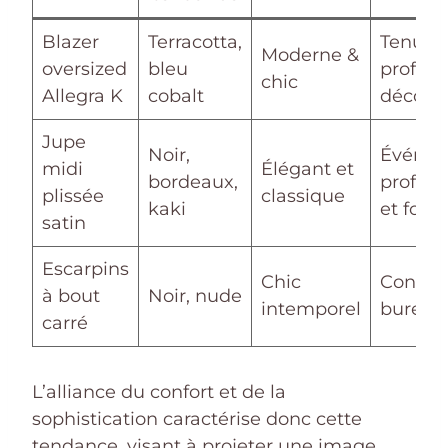
Blazer
Terracotta,
Tenue
Moderne &
oversized
bleu
profess
chic
Allegra K
cobalt
décont
Jupe
Noir,
Événe
midi
Élégant et
bordeaux,
profess
plissée
classique
kaki
et form
satin
Escarpins
Chic
Confort
à bout
Noir, nude
intemporel
bureau
carré
L’alliance du confort et de la
sophistication caractérise donc cette
tendance, visant à projeter une image