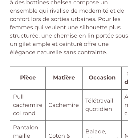
à des bottines chelsea compose un
ensemble qui rivalise de modernité et de
confort lors de sorties urbaines. Pour les
femmes qui veulent une silhouette plus
structurée, une chemise en lin portée sous
un gilet ample et ceinturé offre une
élégance naturelle sans contrainte.
Sug
Pièce
Matière
Occasion
d’as
Pull
Acce
Télétravail,
cachemire
Cachemire
mini
quotidien
col rond
cuir 
Pantalon
Balade,
maille
Coton &
Moca