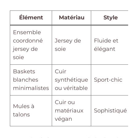
Élément
Matériau
Style
Ensemble
S
coordonné
Jersey de
Fluide et
d
jersey de
soie
élégant
o
soie
Baskets
Cuir
U
blanches
synthétique
Sport-chic
q
minimalistes
ou véritable
Cuir ou
O
Mules à
matériaux
Sophistiqué
f
talons
végan
so