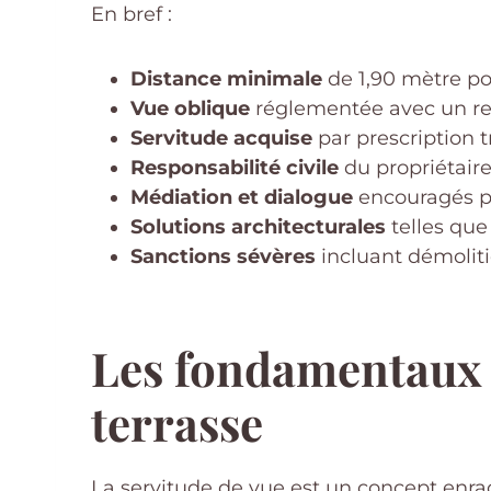
En bref :
Distance minimale
de 1,90 mètre pou
Vue oblique
réglementée avec un recu
Servitude acquise
par prescription t
Responsabilité civile
du propriétaire
Médiation et dialogue
encouragés pou
Solutions architecturales
telles que 
Sanctions sévères
incluant démoliti
Les fondamentaux j
terrasse
La servitude de vue est un concept enraci