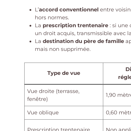
L’
accord conventionnel
entre voisin
hors normes.
La
prescription trentenaire
: si une
un droit acquis, transmissible avec la
La
destination du père de famille
ap
mais non supprimée.
D
Type de vue
régl
Vue droite (terrasse,
1,90 mètr
fenêtre)
Vue oblique
0,60 mèt
Prescription trentenaire
Non appl