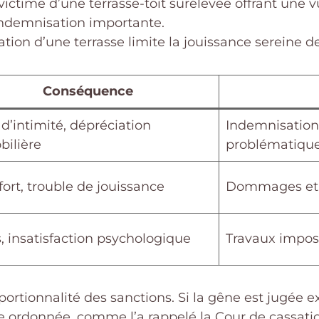
ictime d’une terrasse-toit surélevée offrant une vu
indemnisation importante.
ation d’une terrasse limite la jouissance sereine d
Conséquence
 d’intimité, dépréciation
Indemnisation
ilière
problématiqu
fort, trouble de jouissance
Dommages et in
s, insatisfaction psychologique
Travaux impos
portionnalité des sanctions. Si la gêne est jugée e
être ordonnée, comme l’a rappelé la Cour de cassat