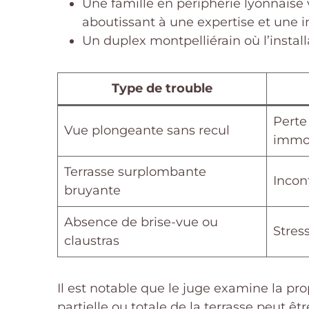
Une famille en périphérie lyonnaise v
aboutissant à une expertise et une 
Un duplex montpelliérain où l’install
Type de trouble
Perte
Vue plongeante sans recul
immob
Terrasse surplombante
Incon
bruyante
Absence de brise-vue ou
Stres
claustras
Il est notable que le juge examine la pro
partielle ou totale de la terrasse peut 