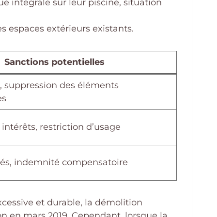
e intégrale sur leur piscine, situation
es espaces extérieurs existants.
Sanctions potentielles
, suppression des éléments
es
térêts, restriction d’usage
és, indemnité compensatoire
xcessive et durable, la démolition
ion en mars 2019. Cependant, lorsque la