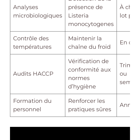
Analyses
présence de
À chaq
microbiologiques
Listeria
lot pro
monocytogenes
Contrôle des
Maintenir la
En con
températures
chaîne du froid
Vérification de
Trimest
conformité aux
Audits HACCP
ou
normes
semest
d’hygiène
Formation du
Renforcer les
Annuel
personnel
pratiques sûres