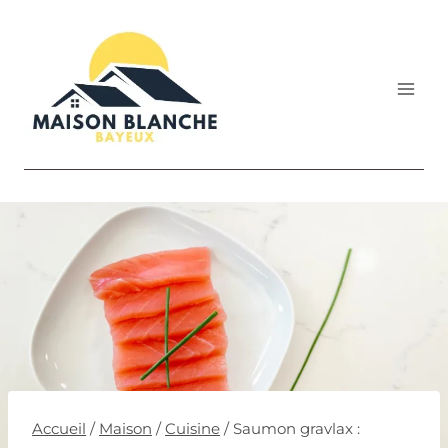
Aller
au
contenu
Accueil
/
Maison
/
Cuisine
/
Saumon gravlax :