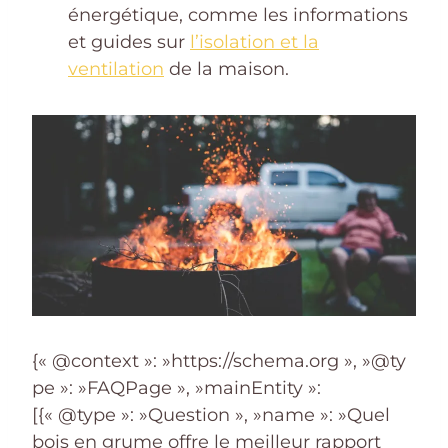
énergétique, comme les informations
et guides sur
l’isolation et la
ventilation
de la maison.
{« @context »: »https://schema.org », »@ty
pe »: »FAQPage », »mainEntity »:
[{« @type »: »Question », »name »: »Quel
bois en grume offre le meilleur rapport