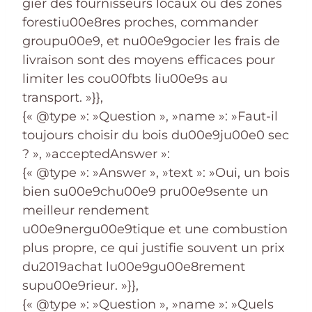
gier des fournisseurs locaux ou des zones
forestiu00e8res proches, commander
groupu00e9, et nu00e9gocier les frais de
livraison sont des moyens efficaces pour
limiter les cou00fbts liu00e9s au
transport. »}},
{« @type »: »Question », »name »: »Faut-il
toujours choisir du bois du00e9ju00e0 sec
? », »acceptedAnswer »:
{« @type »: »Answer », »text »: »Oui, un bois
bien su00e9chu00e9 pru00e9sente un
meilleur rendement
u00e9nergu00e9tique et une combustion
plus propre, ce qui justifie souvent un prix
du2019achat lu00e9gu00e8rement
supu00e9rieur. »}},
{« @type »: »Question », »name »: »Quels