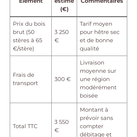
Élément
estimé
Commentaires
(€)
Prix du bois
Tarif moyen
brut (50
3 250
pour hêtre sec
stères à 65
€
et de bonne
€/stère)
qualité
Livraison
moyenne sur
Frais de
300 €
une région
transport
modérément
boisée
Montant à
prévoir sans
3 550
Total TTC
compter
€
débitage et