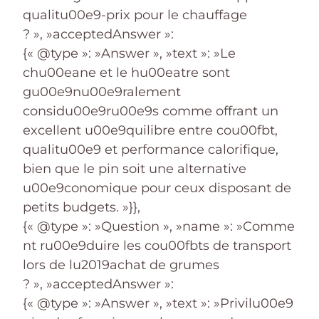
qualitu00e9-prix pour le chauffage
? », »acceptedAnswer »:
{« @type »: »Answer », »text »: »Le
chu00eane et le hu00eatre sont
gu00e9nu00e9ralement
considu00e9ru00e9s comme offrant un
excellent u00e9quilibre entre cou00fbt,
qualitu00e9 et performance calorifique,
bien que le pin soit une alternative
u00e9conomique pour ceux disposant de
petits budgets. »}},
{« @type »: »Question », »name »: »Comme
nt ru00e9duire les cou00fbts de transport
lors de lu2019achat de grumes
? », »acceptedAnswer »:
{« @type »: »Answer », »text »: »Privilu00e9