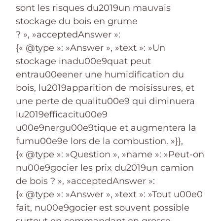
sont les risques du2019un mauvais
stockage du bois en grume
? », »acceptedAnswer »:
{« @type »: »Answer », »text »: »Un
stockage inadu00e9quat peut
entrau00eener une humidification du
bois, lu2019apparition de moisissures, et
une perte de qualitu00e9 qui diminuera
lu2019efficacitu00e9
u00e9nergu00e9tique et augmentera la
fumu00e9e lors de la combustion. »}},
{« @type »: »Question », »name »: »Peut-on
nu00e9gocier les prix du2019un camion
de bois ? », »acceptedAnswer »:
{« @type »: »Answer », »text »: »Tout u00e0
fait, nu00e9gocier est souvent possible
surtout en commandant en grosse