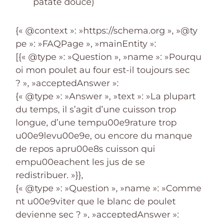
patate douce)
{« @context »: »https://schema.org », »@ty
pe »: »FAQPage », »mainEntity »:
[{« @type »: »Question », »name »: »Pourqu
oi mon poulet au four est-il toujours sec
? », »acceptedAnswer »:
{« @type »: »Answer », »text »: »La plupart
du temps, il s’agit d’une cuisson trop
longue, d’une tempu00e9rature trop
u00e9levu00e9e, ou encore du manque
de repos apru00e8s cuisson qui
empu00eachent les jus de se
redistribuer. »}},
{« @type »: »Question », »name »: »Comme
nt u00e9viter que le blanc de poulet
devienne sec ? », »acceptedAnswer »: