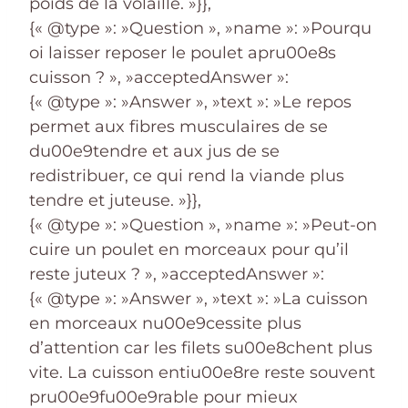
poids de la volaille. »}},
{« @type »: »Question », »name »: »Pourqu
oi laisser reposer le poulet apru00e8s
cuisson ? », »acceptedAnswer »:
{« @type »: »Answer », »text »: »Le repos
permet aux fibres musculaires de se
du00e9tendre et aux jus de se
redistribuer, ce qui rend la viande plus
tendre et juteuse. »}},
{« @type »: »Question », »name »: »Peut-on
cuire un poulet en morceaux pour qu’il
reste juteux ? », »acceptedAnswer »:
{« @type »: »Answer », »text »: »La cuisson
en morceaux nu00e9cessite plus
d’attention car les filets su00e8chent plus
vite. La cuisson entiu00e8re reste souvent
pru00e9fu00e9rable pour mieux