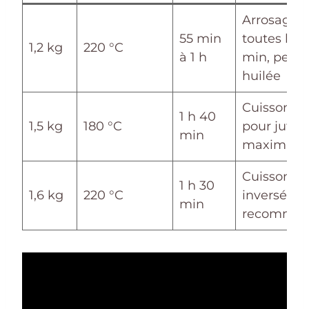
Arrosage
55 min
toutes les 
1,2 kg
220 °C
à 1 h
min, peau
huilée
Cuisson le
1 h 40
1,5 kg
180 °C
pour jutosi
min
maximale
Cuisson
1 h 30
1,6 kg
220 °C
inversée
min
recomma