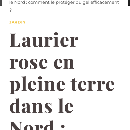
le Nord : comment le protéger du gel efficacement
?
JARDIN
Laurier
rose en
pleine terre
dans le
Nord :