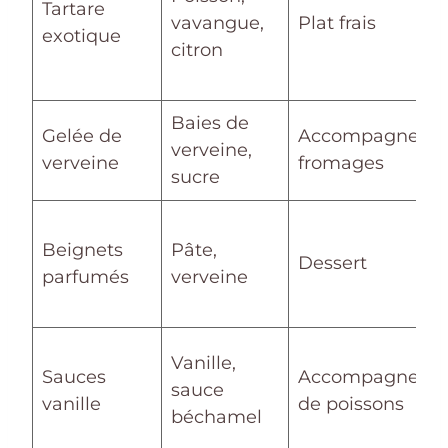
Tartare
vavangue,
Plat frais
exotique
citron
Baies de
Gelée de
Accompagneme
verveine,
verveine
fromages
sucre
Beignets
Pâte,
Dessert
parfumés
verveine
Vanille,
Sauces
Accompagneme
sauce
vanille
de poissons
béchamel