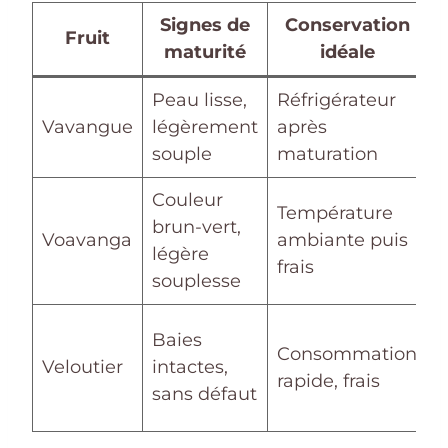
Signes de
Conservation
Fruit
maturité
idéale
d
Peau lisse,
Réfrigérateur
Vavangue
légèrement
après
f
souple
maturation
c
Couleur
Température
brun-vert,
J
Voavanga
ambiante puis
légère
o
frais
souplesse
U
Baies
Consommation
m
Veloutier
intactes,
rapide, frais
e
sans défaut
a