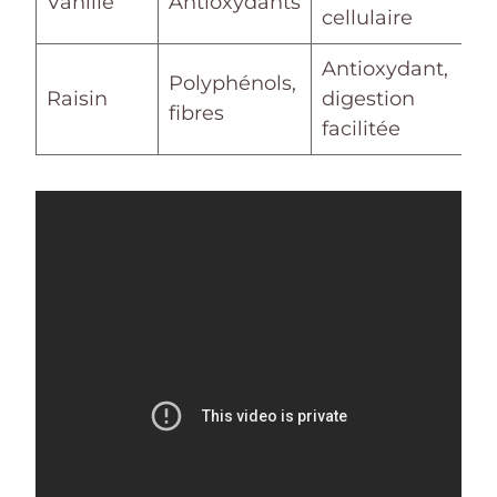
Vanille
Antioxydants
cellulaire
Antioxydant,
Polyphénols,
Raisin
digestion
fibres
facilitée