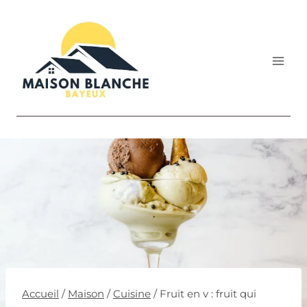
Aller
au
contenu
Accueil
/
Maison
/
Cuisine
/
Fruit en v : fruit qui