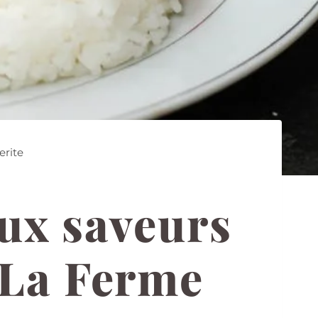
erite
aux saveurs
 La Ferme