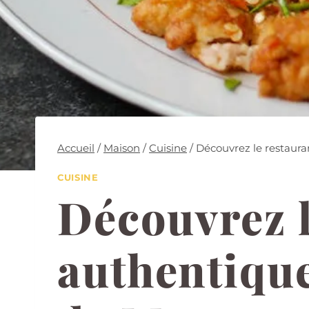
Accueil
/
Maison
/
Cuisine
/
Découvrez le restaura
CUISINE
Découvrez l
authentique