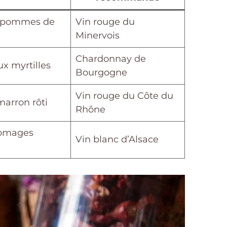
et pommes de
Vin rouge du
Minervois
Chardonnay de
ux myrtilles
Bourgogne
Vin rouge du Côte du
arron rôti
Rhône
fromages
Vin blanc d’Alsace