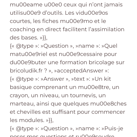
mu00eame u00e0 ceux qui n’ont jamais
utilisu00e9 d’outils. Les vidu00e9os
courtes, les fiches mu00e9mo et le
coaching en direct facilitent l’assimilation
des bases. »}},
{« @type »: »Question », »name »: »Quel
matu00e9riel est nu00e9cessaire pour
du00e9buter une formation bricolage sur
bricoludik.fr ? », »acceptedAnswer »:
{« @type »: »Answer », »text »: »Un kit
basique comprenant un mu00e8tre, un
crayon, un niveau, un tournevis, un
marteau, ainsi que quelques mu00e8ches
et chevilles est suffisant pour commencer
les modules. »}},
{« @type »: »Question », »name »: »Puis-je
poser mes questions et ru00e9soudre