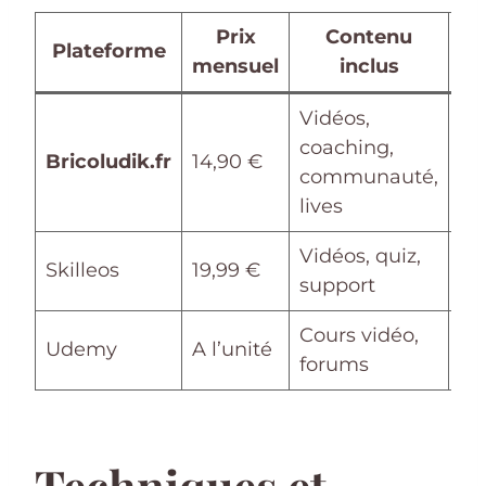
Prix
Contenu
E
Plateforme
mensuel
inclus
gr
Vidéos,
coaching,
Ou
Bricoludik.fr
14,90 €
communauté,
jo
lives
Vidéos, quiz,
Ou
Skilleos
19,99 €
support
jo
Cours vidéo,
Udemy
A l’unité
N
forums