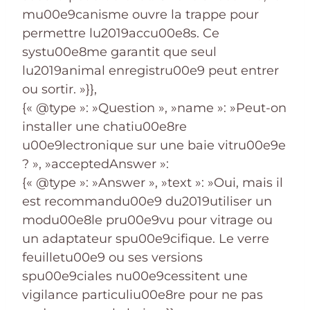
mu00e9canisme ouvre la trappe pour
permettre lu2019accu00e8s. Ce
systu00e8me garantit que seul
lu2019animal enregistru00e9 peut entrer
ou sortir. »}},
{« @type »: »Question », »name »: »Peut-on
installer une chatiu00e8re
u00e9lectronique sur une baie vitru00e9e
? », »acceptedAnswer »:
{« @type »: »Answer », »text »: »Oui, mais il
est recommandu00e9 du2019utiliser un
modu00e8le pru00e9vu pour vitrage ou
un adaptateur spu00e9cifique. Le verre
feuilletu00e9 ou ses versions
spu00e9ciales nu00e9cessitent une
vigilance particuliu00e8re pour ne pas