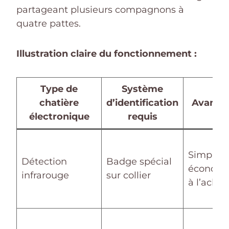
partageant plusieurs compagnons à
quatre pattes.
Illustration claire du fonctionnement :
Type de
Système
chatière
d’identification
Avanta
électronique
requis
Simple e
Détection
Badge spécial
économi
infrarouge
sur collier
à l’achat