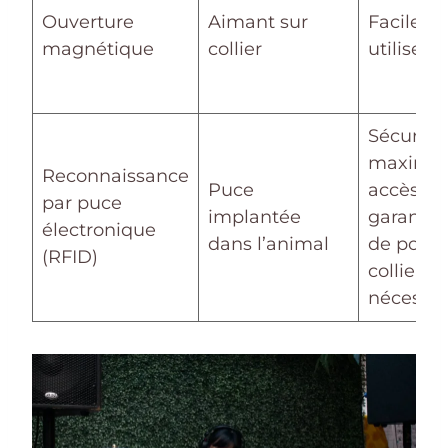
Ouverture
Aimant sur
Facile à
magnétique
collier
utiliser
Sécurité
maximal
Reconnaissance
Puce
accès
par puce
implantée
garanti, 
électronique
dans l’animal
de port 
(RFID)
collier
nécessai