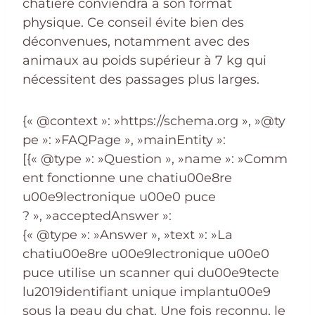
chatière conviendra à son format
physique. Ce conseil évite bien des
déconvenues, notamment avec des
animaux au poids supérieur à 7 kg qui
nécessitent des passages plus larges.
{« @context »: »https://schema.org », »@ty
pe »: »FAQPage », »mainEntity »:
[{« @type »: »Question », »name »: »Comm
ent fonctionne une chatiu00e8re
u00e9lectronique u00e0 puce
? », »acceptedAnswer »:
{« @type »: »Answer », »text »: »La
chatiu00e8re u00e9lectronique u00e0
puce utilise un scanner qui du00e9tecte
lu2019identifiant unique implantu00e9
sous la peau du chat. Une fois reconnu, le