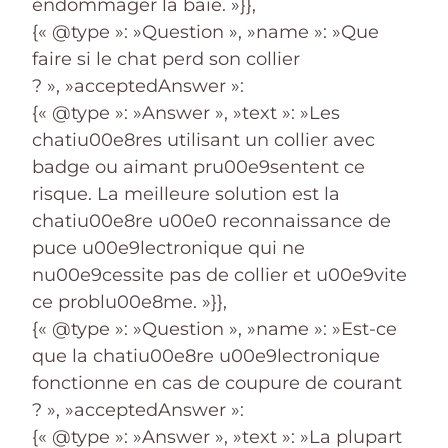
endommager la baie. »}},
{« @type »: »Question », »name »: »Que
faire si le chat perd son collier
? », »acceptedAnswer »:
{« @type »: »Answer », »text »: »Les
chatiu00e8res utilisant un collier avec
badge ou aimant pru00e9sentent ce
risque. La meilleure solution est la
chatiu00e8re u00e0 reconnaissance de
puce u00e9lectronique qui ne
nu00e9cessite pas de collier et u00e9vite
ce problu00e8me. »}},
{« @type »: »Question », »name »: »Est-ce
que la chatiu00e8re u00e9lectronique
fonctionne en cas de coupure de courant
? », »acceptedAnswer »:
{« @type »: »Answer », »text »: »La plupart