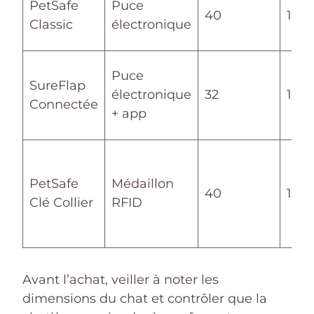
PetSafe
Puce
40
14,6 
Classic
électronique
Puce
SureFlap
électronique
32
14,2 
Connectée
+ app
PetSafe
Médaillon
40
14,6 
Clé Collier
RFID
Avant l’achat, veiller à noter les
dimensions du chat et contrôler que la