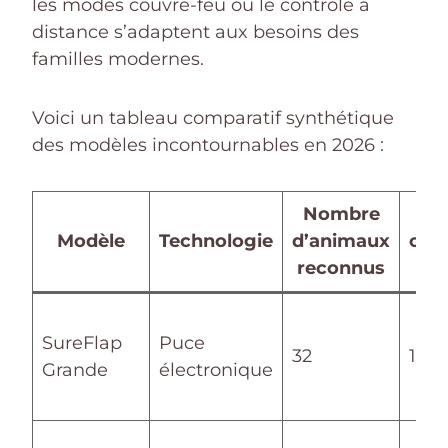
les modes couvre-feu ou le contrôle à
distance s’adaptent aux besoins des
familles modernes.
Voici un tableau comparatif synthétique
des modèles incontournables en 2026 :
Nombre
Ta
Modèle
Technologie
d’animaux
ouv
reconnus
(
SureFlap
Puce
32
17,8 
Grande
électronique