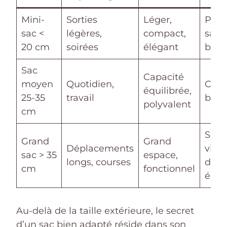
Mini-
Sorties
Léger,
Poch
sac <
légères,
compact,
sacs
20 cm
soirées
élégant
bagu
Sac
Capacité
moyen
Quotidien,
Caba
équilibrée,
25-35
travail
band
polyvalent
cm
Sacs
Grand
Grand
Déplacements
ville
sac > 35
espace,
longs, courses
dos
cm
fonctionnel
élég
Au-delà de la taille extérieure, le secret
d’un sac bien adapté réside dans son