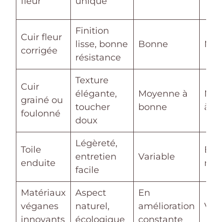
fleur
unique
Finition
Cuir fleur
lisse, bonne
Bonne
Mod
corrigée
résistance
Texture
Cuir
élégante,
Moyenne à
Mod
grainé ou
toucher
bonne
à é
foulonné
doux
Légèreté,
Toile
Bas
entretien
Variable
enduite
mod
facile
Matériaux
Aspect
En
véganes
naturel,
amélioration
Var
innovants
écologique
constante